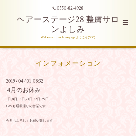
0550-82-4928
ヘアーステージ28 整膚サロ
ンよしみ
Welcome to our homepage ようこそ(^O^)
インフォメーション
2019
04
01 08:32
/
/
4月のお休み
1日,8日,15日,21日,22日,29日
GWも通常通りの営業です
今月もよろしくお願い致します