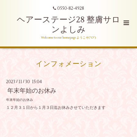
0550-82-4928
ヘアーステージ28 整膚サロ
ンよしみ
Welcome to our homepage ようこそ(^O^)
インフォメーション
2023
11
30 15:04
/
/
年末年始のお休み
年末年始のお休み
１２月３１日から１月３日迄お休みさせていただきます