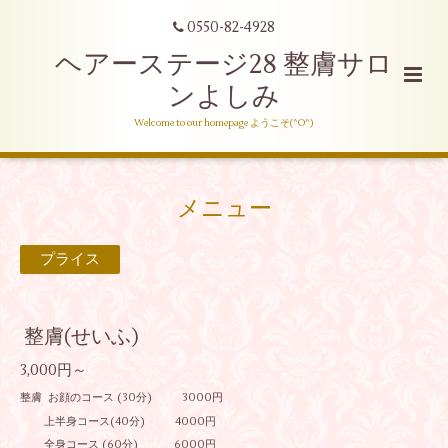
0550-82-4928
ヘアーステージ28 整膚サロ
ンよしみ
Welcome to our homepage ようこそ(^O^)
メニュー
プライス
整膚(せいふ)
3,000円～
整膚 お顔のコース (30分) 3000円
上半身コース(40分) 4000円
全身コース (60分) 6000円